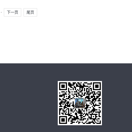
··
下一页
尾页