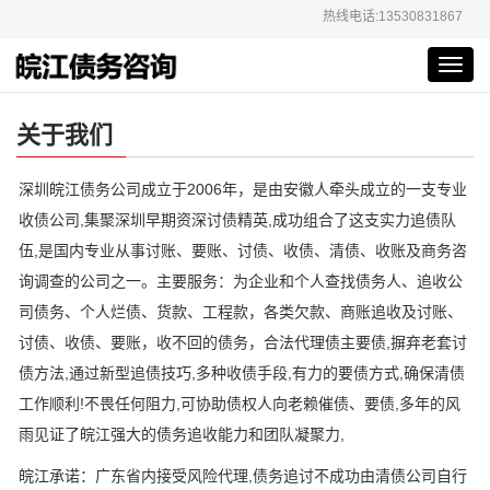
热线电话:13530831867
Toggl
navig
关于我们
深圳皖江债务公司成立于2006年，是由安徽人牵头成立的一支专业
收债公司,集聚深圳早期资深讨债精英,成功组合了这支实力追债队
伍,是国内专业从事讨账、要账、讨债、收债、清债、收账及商务咨
询调查的公司之一。主要服务：为企业和个人查找债务人、追收公
司债务、个人烂债、货款、工程款，各类欠款、商账追收及讨账、
讨债、收债、要账，收不回的债务，合法代理债主要债,摒弃老套讨
债方法,通过新型追债技巧,多种收债手段,有力的要债方式,确保清债
工作顺利!不畏任何阻力,可协助债权人向老赖催债、要债,多年的风
雨见证了皖江强大的债务追收能力和团队凝聚力,
皖江承诺：广东省内接受风险代理,债务追讨不成功由清债公司自行