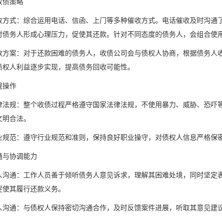
收债策略
收方式：综合运用电话、信函、上门等多种催收方式。电话催收及时沟通
对债务人形成心理压力，促使其还款。针对不同态度的债务人，会组合使
款方案：对于还款困难的债务人，收债公司会与债权人协商，根据债务人
债权人利益逐步实现，提高债务回收可能性。
规操作
律法规：整个收债过程严格遵守国家法律法规，不使用暴力、威胁、恐吓
文明合法。
业规范：遵守行业规范和准则，保持良好职业操守，对债权人信息严格保
通与协调能力
人沟通：工作人员善于倾听债务人意见诉求，理解其困难处境，同时坚定
促使其履行还款义务。
人沟通：与债权人保持密切沟通合作，及时反馈案件进展，听取其意见建