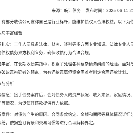
来源：皖江债务 发布时间：2025-06-11 21
，有部分收债公司宣称自己是行业标杆，能维护债权人合法权益，以下为你
队与丰富经验
识扎实：工作人员具备法律、财务、谈判等多方面专业知识。法律专业人
确债权债务双方权利义务，确保收债行为合法合规。
验丰富：在长期收债实践中，积累了处理各种复杂债务纠纷的经验。面对
突破故意拖延者的弱点，为有还款意愿但资金困难者制定合理还款计划。
查与分析
集信息：接手债务案件后，会对债务人的资产状况、收入来源、家庭情况
产等情况，为促使其还款提供有力依据。
析案件：对债务产生的原因、合同条款约定、金额和期限等具体情况详细
纠纷，依据签订背景和交易习惯等进行合理解释界定。