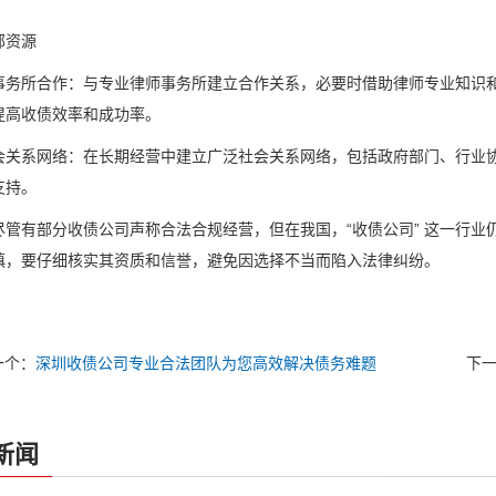
部资源
事务所合作：与专业律师事务所建立合作关系，必要时借助律师专业知识
提高收债效率和成功率。
会关系网络：在长期经营中建立广泛社会关系网络，包括政府部门、行业
支持。
尽管有部分收债公司声称合法合规经营，但在我国，“收债公司” 这一行
慎，要仔细核实其资质和信誉，避免因选择不当而陷入法律纠纷。
一个：
深圳收债公司专业合法团队为您高效解决债务难题
下
新闻