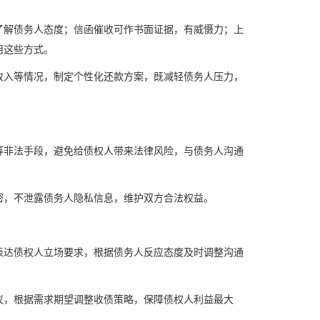
了解债务人态度；信函催收可作书面证据，有威慑力；上
用这些方式。
收入等情况，制定个性化还款方案，既减轻债务人压力，
等非法手段，避免给债权人带来法律风险，与债务人沟通
密，不泄露债务人隐私信息，维护双方合法权益。
表达债权人立场要求，根据债务人反应态度及时调整沟通
议，根据需求期望调整收债策略，保障债权人利益最大