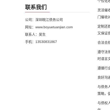
个性化
联系我们
灵活催
门催收
公司：深圳皖江债务公司
定制还
网址：www.boyuetuanjian.com
又保证
联系人：吴生
手机：13530831867
合法合
遵守法
时语言
遵循行
良好沟
与债务
策略，
与债权
化。