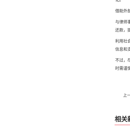
借助外
与律师
还款，
利用社
信息和
不过，
时需谨
上
相关