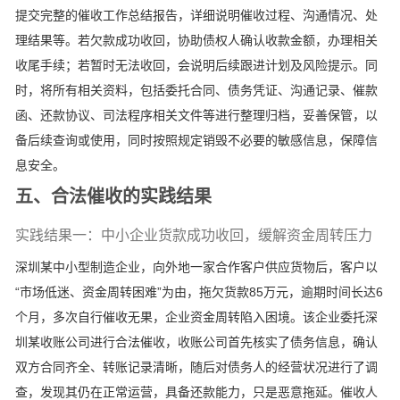
提交完整的催收工作总结报告，详细说明催收过程、沟通情况、处
理结果等。若欠款成功收回，协助债权人确认收款金额，办理相关
收尾手续；若暂时无法收回，会说明后续跟进计划及风险提示。同
时，将所有相关资料，包括委托合同、债务凭证、沟通记录、催款
函、还款协议、司法程序相关文件等进行整理归档，妥善保管，以
备后续查询或使用，同时按照规定销毁不必要的敏感信息，保障信
息安全。
五、合法催收的实践结果
实践结果一：中小企业货款成功收回，缓解资金周转压力
深圳某中小型制造企业，向外地一家合作客户供应货物后，客户以
“市场低迷、资金周转困难”为由，拖欠货款85万元，逾期时间长达6
个月，多次自行催收无果，企业资金周转陷入困境。该企业委托深
圳某收账公司进行合法催收，收账公司首先核实了债务信息，确认
双方合同齐全、转账记录清晰，随后对债务人的经营状况进行了调
查，发现其仍在正常运营，具备还款能力，只是恶意拖延。催收人