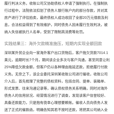
履行判决义务，收账公司又协助债权人申请了强制执行。在强制执
行过程中，法院依法扣划了债务人银行账户内的部分存款，并对其
房产进行了评估拍卖，最终债权人成功收回了全部20万元借款及利
息，合法权益得到了有效维护，同时债务人因未履行生效判决，被
纳入失信被执行人名单，受到了限制高消费等处罚。
实践结果三：海外欠款精准施压，短期内实现全额回款
深圳某外贸企业向一家海外客户出口货物后，客户拖欠货款7014.1
美元，逾期时长7个月，期间该企业多次与客户沟通，甚至同意让利
25%降低欠款金额，但客户仍以各种理由拖延还款，拒绝履行付款
义务。无奈之下，该企业委托深圳某收账公司进行催收，收账公司
介入后，首先梳理了完整的债权资料，包括合同、提单、装箱单、
形式发票、往来沟通记录等，确认债权债务关系明确，同时对海外
债务人的信用状况、经营情况进行了调查，发现该客户信誉较好、
具备还款能力，只是抱有侥幸心理想要赖账。催收人员向债务人发
送了正式的催款函，明确告知其若不按时还款，将把其公司纳入全