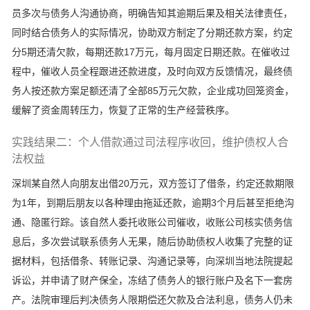
员多次与债务人沟通协商，明确告知其逾期后果及相关法律责任，
同时结合债务人的实际情况，协助双方制定了分期还款方案，约定
分5期还清欠款，每期还款17万元，每月固定日期还款。在催收过
程中，催收人员全程跟进还款进度，及时向双方反馈情况，最终债
务人按还款方案足额还清了全部85万元欠款，企业成功回笼资金，
缓解了资金周转压力，恢复了正常的生产经营秩序。
实践结果二：个人借款通过司法程序收回，维护债权人合
法权益
深圳某自然人向朋友出借20万元，双方签订了借条，约定还款期限
为1年，到期后朋友以各种理由拖延还款，逾期3个月后甚至拒绝沟
通、隐匿行踪。该自然人委托收账公司催收，收账公司核实债务信
息后，多次尝试联系债务人无果，随后协助债权人收集了完整的证
据材料，包括借条、转账记录、沟通记录等，向深圳当地法院提起
诉讼，并申请了财产保全，冻结了债务人的银行账户及名下一套房
产。法院审理后判决债务人限期偿还欠款及合法利息，债务人仍未