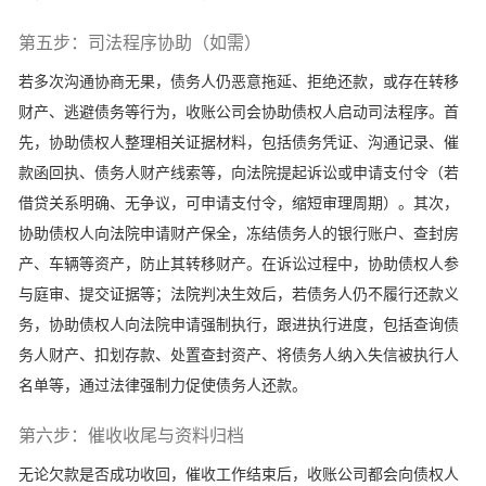
第五步：司法程序协助（如需）
若多次沟通协商无果，债务人仍恶意拖延、拒绝还款，或存在转移
财产、逃避债务等行为，收账公司会协助债权人启动司法程序。首
先，协助债权人整理相关证据材料，包括债务凭证、沟通记录、催
款函回执、债务人财产线索等，向法院提起诉讼或申请支付令（若
借贷关系明确、无争议，可申请支付令，缩短审理周期）。其次，
协助债权人向法院申请财产保全，冻结债务人的银行账户、查封房
产、车辆等资产，防止其转移财产。在诉讼过程中，协助债权人参
与庭审、提交证据等；法院判决生效后，若债务人仍不履行还款义
务，协助债权人向法院申请强制执行，跟进执行进度，包括查询债
务人财产、扣划存款、处置查封资产、将债务人纳入失信被执行人
名单等，通过法律强制力促使债务人还款。
第六步：催收收尾与资料归档
无论欠款是否成功收回，催收工作结束后，收账公司都会向债权人