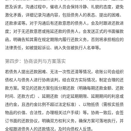
愿及诉求。沟通过程中，催收人员会保持冷静、礼貌的态度，避免
激化矛盾，详细记录沟通内容，包括债务人的表态、提出的困难、
还款承诺等。对于沟通后有还款意愿的债务人，会及时跟进还款进
度；对于无还款意愿或拖延还款的债务人，会发送正式的书面催款
函，明确告知其需在规定期限内履行还款义务，否则将承担相应的
法律责任，如被提起诉讼、纳入失信被执行人名单等。
第四步：协商谈判与方案落实
若债务人提出还款困难、无法一次性还清等情况，收账公司会组织
债权人与债务人进行协商谈判，结合双方实际情况，制定合理的还
款方案。常见的还款方案包括分期还款（明确每期还款金额、还款
时间、还款方式）、延期还款（约定延期期限、延期期间的利息或
违约金，且违约金比例不超过法定标准）、以物抵债（需核实抵债
物品的价值、合法性，办理相关过户手续）等。协商一致后，会签
订书面的还款协议，明确双方权利义务，确保方案可落地执行，并
全程跟进债务人的还款情况，及时向债权人反馈。