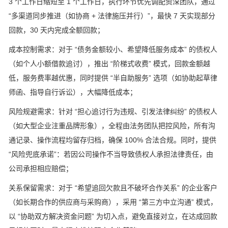
3 个工作日缩短至 1 个工作日，执行环节优先调配资深团队，通过
“多渠道同步推进（如协商 + 法律施压并行）”，最快 7 天实现部分
回款，30 天内完成全额回款；
成本控制需求：对于 “债务金额较小、希望降低服务成本” 的债权人
（如个人小额借款追讨），推出 “阶梯式收费” 模式，回款金额越
低，服务费率越优惠，同时提供 “半自助服务” 选项（如协助起草律
师函、指导自行诉讼），大幅降低成本；
风险规避需求：针对 “担心追讨行为违规、引发法律纠纷” 的债权人
（如大型企业注重品牌形象），全程由法务团队把控风险，所有沟
通记录、操作流程均留存归档，确保 100% 合法合规。同时，提供
“风险兜底承诺”：若因公司操作不当导致债权人承担法律责任，由
公司承担相应赔偿；
关系保留需求：对于 “希望追回欠款且不破坏合作关系” 的企业客户
（如长期合作的供应商与采购商），采用 “第三方中立沟通” 模式，
以 “协助双方解决资金问题” 为切入点，避免直接对立，在达成回款