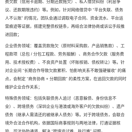
费欠款（信用卡逾期、分期还款拖欠）、私人借贷纠纷（利息争
议、还款期限违约）等。例如，针对网络借贷中 “平台失联、债务
人不认账” 的情况，团队会通过调取电子合同、资金流水、平台运
营痕迹等证据，搭建完整债权链条，再结合法律协商或诉讼手段推
进回款；
企业债务领域：覆盖货款拖欠（原材料采购款、产品销售款）、工
程款项（总包 / 分包工程款、劳务报酬）、商务合作欠款（服务费
用、技术授权费）、不良资产处置（坏账核销、债权转让）等。针
对企业间 “长期合作导致欠款累积、怕影响关系不敢强硬催收” 的痛
点，会制定 “商务协商 + 分期回款” 的柔性方案，在追回欠款的同时
维护企业合作关系；
特殊债务领域：包括失联债务人追讨（恶意躲债、身份信息不
全）、跨境债务（深圳企业与港澳或海外客户的欠款纠纷）、遗产
债务（继承人需清还的被继承人债务）等。对于跨境债务，会联合
境外合法合作机构，依据国际商事规则与两地法律，打通证据核
验、司法协助通道，解决 “跨境追讨难、执行难” 问题。