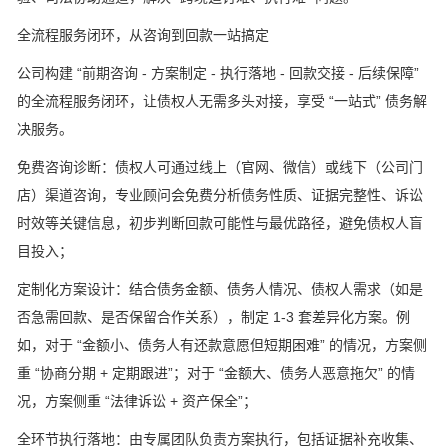
全流程服务闭环，从咨询到回款一站搞定
公司构建 “前期咨询 - 方案制定 - 执行落地 - 回款交接 - 后续保障”
的全流程服务闭环，让债权人无需多头对接，享受 “一站式” 债务解
决服务。
免费咨询诊断：债权人可通过线上（官网、微信）或线下（公司门
店）渠道咨询，专业顾问会免费分析债务性质、证据完整性、诉讼
时效等关键信息，初步判断回款可能性与最优路径，避免债权人盲
目投入；
定制化方案设计：结合债务金额、债务人情况、债权人需求（如是
否急需回款、是否保留合作关系），制定 1-3 套差异化方案。例
如，对于 “金额小、债务人有还款意愿但短期困难” 的情况，方案侧
重 “协商分期 + 定期跟进”；对于 “金额大、债务人恶意拖欠” 的情
况，方案侧重 “法律诉讼 + 资产保全”；
全环节执行落地：由专属团队负责方案执行，包括证据补充收集、