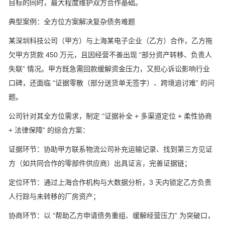
目标的同时，最大程度维护双方合作基础。
典型案例：全方位方案解决复杂债务难题
某深圳科技公司（甲方）与上海某电子企业（乙方）合作，乙方拖
欠甲方货款 450 万元，且因经营不善出现 “部分资产转移、负责人
失联” 情况。甲方既急需回款缓解资金压力，又担心诉讼影响行业
口碑，还面临 “证据零散（部分送货单无签字）、跨境追讨难” 的问
题。
公司针对其全方位需求，制定 “证据补全 + 多渠道定位 + 柔性协商
+ 法律保障” 的综合方案：
证据环节：协助甲方联系物流公司补充运输记录、找到第三方见证
方（如共同合作的零部件供应商）出具证言，完善证据链；
定位环节：通过上海合作机构与大数据分析，3 天内锁定乙方负责
人行踪与未转移的厂房资产；
协商环节：以 “帮助乙方申请债务重组、缓解经营压力” 为突破口，